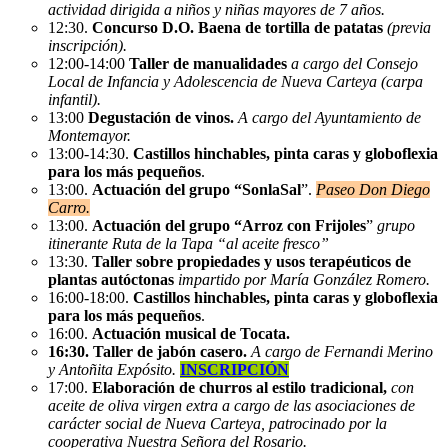
actividad dirigida a niños y niñas mayores de 7 años.
12:30.
Concurso D.O. Baena de tortilla de patatas
(previa
inscripción).
12:00-14:00
Taller de manualidades
a cargo del Consejo
Local de Infancia y Adolescencia de Nueva Carteya (carpa
infantil).
13:00
Degustación de vinos.
A cargo del Ayuntamiento de
Montemayor.
13:00-14:30.
Castillos hinchables, pinta caras y globoflexia
para los más pequeños
.
13:00.
Actuación del grupo “SonlaSal
”.
Paseo Don Diego
Carro.
13:00.
Actuación del grupo “Arroz con Frijoles
”
grupo
itinerante Ruta de la Tapa “al aceite fresco”
13:30.
Taller sobre propiedades y usos terapéuticos de
plantas autóctonas
impartido por María González Romero.
16:00-18:00.
Castillos hinchables, pinta caras y globoflexia
para los más pequeños
.
16:00.
Actuación musical de Tocata.
16:30. Taller de jabón casero.
A cargo de Fernandi Merino
y Antoñita Expósito.
INSCRIPCIÓN
17:00.
Elaboración de churros al estilo tradicional,
con
aceite de oliva virgen extra a cargo de las asociaciones de
carácter social de Nueva Carteya, patrocinado por la
cooperativa Nuestra Señora del Rosario.