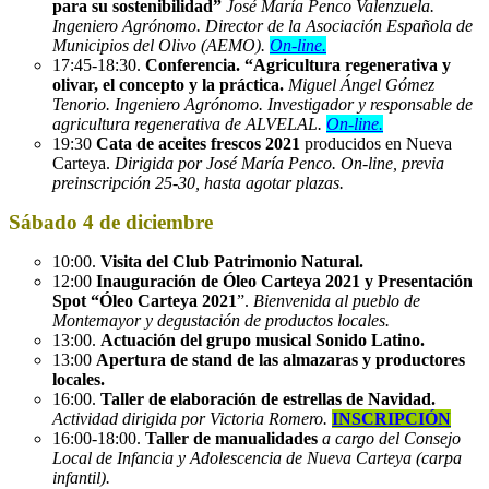
para su sostenibilidad”
José María Penco Valenzuela.
Ingeniero Agrónomo. Director de la Asociación Española de
Municipios del Olivo (AEMO).
On-line.
17:45-18:30.
Conferencia. “Agricultura regenerativa y
olivar, el concepto y la práctica.
Miguel Ángel Gómez
Tenorio. Ingeniero Agrónomo. Investigador y responsable de
agricultura regenerativa de ALVELAL.
On-line.
19:30
Cata de aceites frescos 2021
producidos en Nueva
Carteya.
Dirigida por José María Penco. On-line, previa
preinscripción 25-30, hasta agotar plazas.
Sábado 4 de diciembre
10:00.
Visita del Club Patrimonio Natural.
12:00
Inauguración de Óleo Carteya 2021 y Presentación
Spot “Óleo Carteya 2021
”.
Bienvenida al pueblo de
Montemayor y degustación de productos locales.
13:00.
Actuación del grupo musical Sonido Latino.
13:00
Apertura de stand de las almazaras y productores
locales.
16:00.
Taller de elaboración de estrellas de Navidad.
Actividad dirigida por Victoria Romero.
INSCRIPCIÓN
16:00-18:00.
Taller de manualidades
a cargo del Consejo
Local de Infancia y Adolescencia de Nueva Carteya (carpa
infantil).