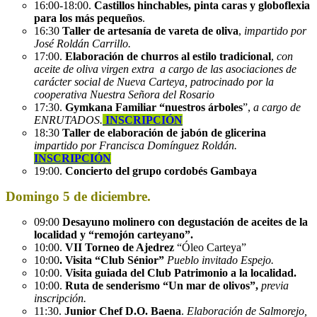
16:00-18:00.
Castillos hinchables, pinta caras y globoflexia
para los más pequeños
.
16:30
Taller de artesanía de vareta de oliva
,
impartido por
José Roldán Carrillo.
17:00.
Elaboración de churros al estilo tradicional
,
con
aceite de oliva virgen extra a cargo de las asociaciones de
carácter social de Nueva Carteya, patrocinado por la
cooperativa Nuestra Señora del Rosario
17:30.
Gymkana Familiar “nuestros árboles
”,
a cargo de
ENRUTADOS.
INSCRIPCIÓN
18:30
Taller de elaboración de jabón de glicerina
impartido por Francisca Domínguez Roldán.
INSCRIPCIÓN
19:00.
Concierto del grupo cordobés Gambaya
Domingo 5 de diciembre.
09:00
Desayuno molinero con degustación de aceites de la
localidad y “remojón carteyano”.
10:00.
VII Torneo de Ajedrez
“Óleo Carteya”
10:00
. Visita “Club Sénior”
Pueblo invitado Espejo.
10:00.
Visita guiada del Club Patrimonio a la localidad.
10:00.
Ruta de senderismo “Un mar de olivos”,
previa
inscripción.
11:30.
Junior Chef D.O. Baena
.
Elaboración de Salmorejo,